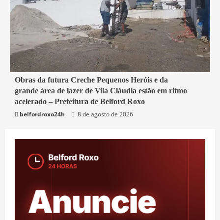
2 min read
Obras da futura Creche Pequenos Heróis e da
grande área de lazer de Vila Cláudia estão em ritmo
Belford Roxo
acelerado – Prefeitura de Belford Roxo
belfordroxo24h
8 de agosto de 2026