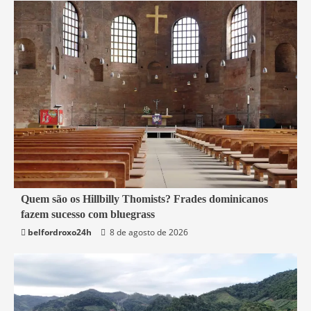
4 min read
Quem são os Hillbilly Thomists? Frades dominicanos
fazem sucesso com bluegrass
Mundo
belfordroxo24h
8 de agosto de 2026