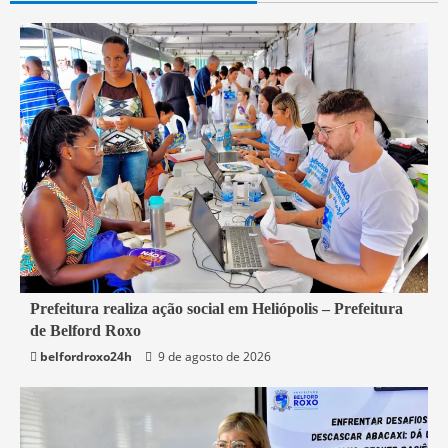
2 min read
Prefeitura realiza ação social em Heliópolis – Prefeitura
de Belford Roxo
Belford Roxo
belfordroxo24h
9 de agosto de 2026