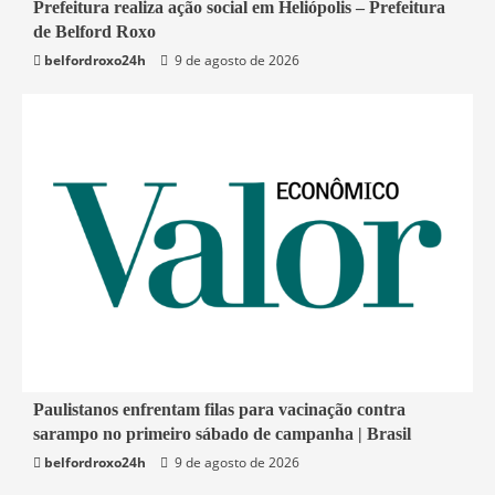
2 min read
Prefeitura realiza ação social em Heliópolis – Prefeitura
de Belford Roxo
Belford Roxo
belfordroxo24h
9 de agosto de 2026
4 min read
Paulistanos enfrentam filas para vacinação contra
sarampo no primeiro sábado de campanha | Brasil
Economia
belfordroxo24h
9 de agosto de 2026