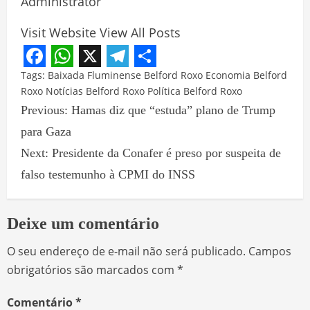
Administrator
Visit Website
View All Posts
Facebook
WhatsApp
X
Telegram
Share
Tags:
Baixada Fluminense
Belford Roxo
Economia Belford
Roxo
Notícias Belford Roxo
Política Belford Roxo
Previous:
Hamas diz que “estuda” plano de Trump
para Gaza
Next:
Presidente da Conafer é preso por suspeita de
falso testemunho à CPMI do INSS
Deixe um comentário
O seu endereço de e-mail não será publicado.
Campos
obrigatórios são marcados com
*
Comentário
*