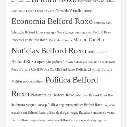
BelfordRoxo24h
barricada zero
Belford
Comando Vermelho
Roxo hoje
Cedae
Cláudio Castro
DHBF
Economia Belford Roxo
eduardo paes
Educação Belford Roxo
emprego Nova Iguaçu
empregos em Belford Roxo
Márcio Canella
Inocentes de Belford Roxo
Markinho Gandra
Notícias Belford Roxo
notícias de
Belford Roxo
operação policial
oportunidades de trabalho em Belford
Polícia Civil RJ
Polícia
Polícia Civil
Roxo
Polícia Civil Belford Roxo
Política Belford
Militar
polícia militar rj
Roxo
Prefeitura de Belford Roxo
Rio
prisão em Belford Roxo
segurança pública
de Janeiro
segurança pública Belford Roxo
SuperVia
tráfico de drogas
vagas Baixada Fluminense
trabalho em Belford Roxo
vagas
Belford Roxo
vagas de emprego em Belford Roxo
vagas de emprego na