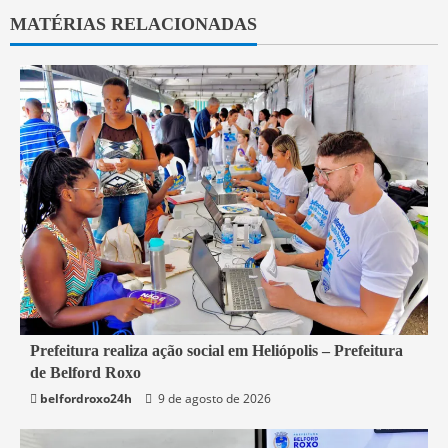
MATÉRIAS RELACIONADAS
2 min read
Prefeitura realiza ação social em Heliópolis – Prefeitura
de Belford Roxo
Belford Roxo
belfordroxo24h
9 de agosto de 2026