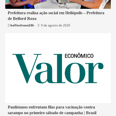
2 min read
Prefeitura realiza ação social em Heliópolis – Prefeitura
de Belford Roxo
Belford Roxo
belfordroxo24h
9 de agosto de 2026
4 min read
Paulistanos enfrentam filas para vacinação contra
sarampo no primeiro sábado de campanha | Brasil
Economia