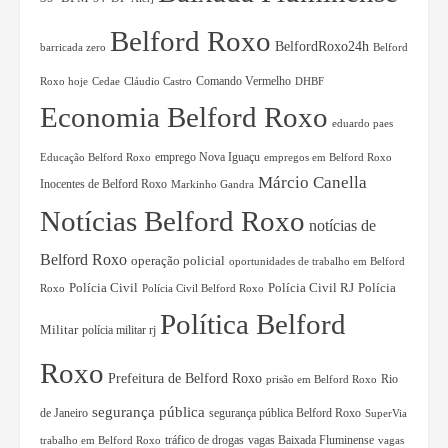
Belford Roxo
BelfordRoxo24h
barricada zero
Belford
Comando Vermelho
Roxo hoje
Cedae
Cláudio Castro
DHBF
Economia Belford Roxo
eduardo paes
Educação Belford Roxo
emprego Nova Iguaçu
empregos em Belford Roxo
Márcio Canella
Inocentes de Belford Roxo
Markinho Gandra
Notícias Belford Roxo
notícias de
Belford Roxo
operação policial
oportunidades de trabalho em Belford
Polícia Civil RJ
Polícia
Polícia Civil
Roxo
Polícia Civil Belford Roxo
Política Belford
Militar
polícia militar rj
Roxo
Prefeitura de Belford Roxo
Rio
prisão em Belford Roxo
segurança pública
de Janeiro
segurança pública Belford Roxo
SuperVia
tráfico de drogas
vagas Baixada Fluminense
trabalho em Belford Roxo
vagas