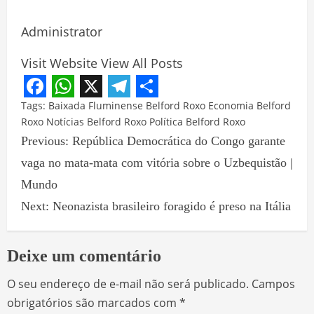
Administrator
Visit Website
View All Posts
Facebook
WhatsApp
X
Telegram
Share
Tags:
Baixada Fluminense
Belford Roxo
Economia Belford
Roxo
Notícias Belford Roxo
Política Belford Roxo
Previous:
República Democrática do Congo garante
vaga no mata-mata com vitória sobre o Uzbequistão |
Mundo
Next:
Neonazista brasileiro foragido é preso na Itália
Deixe um comentário
O seu endereço de e-mail não será publicado.
Campos
obrigatórios são marcados com
*