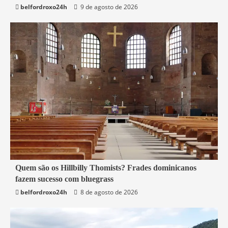
belfordroxo24h
9 de agosto de 2026
4 min read
Quem são os Hillbilly Thomists? Frades dominicanos
fazem sucesso com bluegrass
Mundo
belfordroxo24h
8 de agosto de 2026