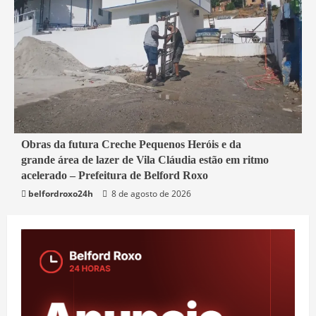
2 min read
Obras da futura Creche Pequenos Heróis e da
grande área de lazer de Vila Cláudia estão em ritmo
Belford Roxo
acelerado – Prefeitura de Belford Roxo
belfordroxo24h
8 de agosto de 2026