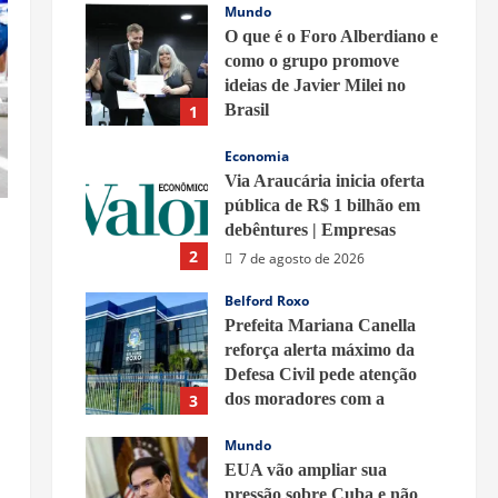
Mundo
O que é o Foro Alberdiano e
como o grupo promove
ideias de Javier Milei no
Brasil
1
8 de agosto de 2026
Economia
Via Araucária inicia oferta
pública de R$ 1 bilhão em
debêntures | Empresas
2
7 de agosto de 2026
Belford Roxo
Prefeita Mariana Canella
reforça alerta máximo da
Defesa Civil pede atenção
dos moradores com a
3
previsão de rajadas de vento
Mundo
fortes
EUA vão ampliar sua
7 de agosto de 2026
pressão sobre Cuba e não