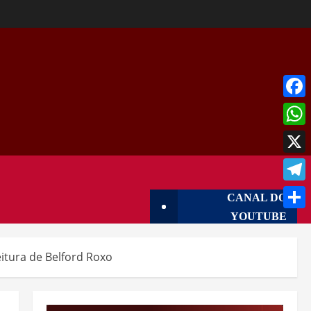
Face
What
X
Tele
CANAL DO
YOUTUBE
Shar
eitura de Belford Roxo