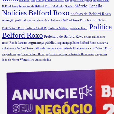
eduardo paes
Educação Belford Roxo
emprego Nova Iguaçu
empregos em
Márcio Canella
Belford Roxo
Inocentes de Belford Roxo
Markinho Gandra
Notícias Belford Roxo
notícias de Belford Roxo
operação policial
Polícia Civil
oportunidades de trabalho em Belford Roxo
Polícia
Política
Polícia Civil RJ
Polícia Militar
Civil Belford Roxo
polícia militar rj
Belford Roxo
Prefeitura de Belford Roxo
prisão em Belford
segurança pública
Rio de Janeiro
segurança pública Belford Roxo
Roxo
SuperVia
tráfico de drogas
vagas Baixada Fluminense
trabalho em Belford Roxo
vagas Belford Roxo
vagas de emprego em Belford Roxo
vagas de emprego na baixada fluminense
vagas São
Waguinho
João de Meriti
Águas do Rio