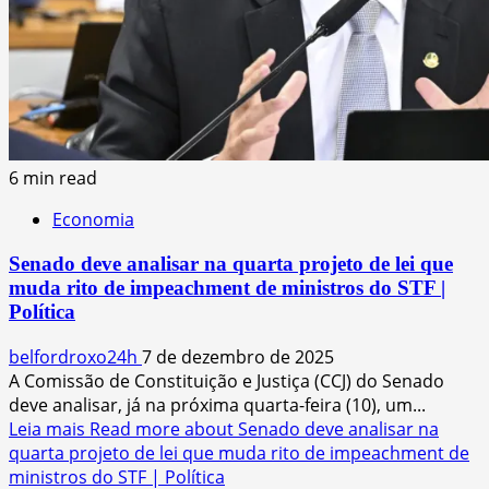
6 min read
Economia
Senado deve analisar na quarta projeto de lei que
muda rito de impeachment de ministros do STF |
Política
belfordroxo24h
7 de dezembro de 2025
A Comissão de Constituição e Justiça (CCJ) do Senado
deve analisar, já na próxima quarta-feira (10), um...
Leia mais
Read more about Senado deve analisar na
quarta projeto de lei que muda rito de impeachment de
ministros do STF | Política