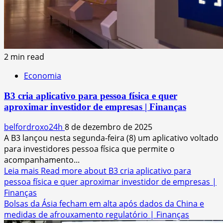
2 min read
Economia
B3 cria aplicativo para pessoa física e quer
aproximar investidor de empresas | Finanças
belfordroxo24h
8 de dezembro de 2025
A B3 lançou nesta segunda-feira (8) um aplicativo voltado
para investidores pessoa física que permite o
acompanhamento...
Leia mais
Read more about B3 cria aplicativo para
pessoa física e quer aproximar investidor de empresas |
Finanças
Bolsas da Ásia fecham em alta após dados da China e
medidas de afrouxamento regulatório | Finanças