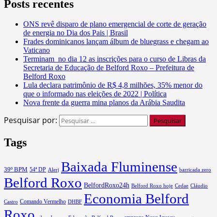
Posts recentes
ONS revê disparo de plano emergencial de corte de geração
de energia no Dia dos Pais | Brasil
Frades dominicanos lançam álbum de bluegrass e chegam ao
Vaticano
Terminam no dia 12 as inscrições para o curso de Libras da
Secretaria de Educação de Belford Roxo – Prefeitura de
Belford Roxo
Lula declara patrimônio de R$ 4,8 milhões, 35% menor do
que o informado nas eleições de 2022 | Política
Nova frente da guerra mina planos da Arábia Saudita
Pesquisar por:
Tags
Baixada Fluminense
39º BPM
54ª DP
barricada zero
Alerj
Belford Roxo
BelfordRoxo24h
Belford Roxo hoje
Cedae
Cláudio
Economia Belford
Comando Vermelho
Castro
DHBF
Roxo