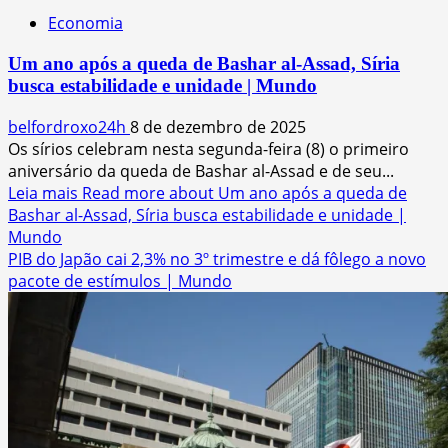
Economia
Um ano após a queda de Bashar al-Assad, Síria
busca estabilidade e unidade | Mundo
belfordroxo24h
8 de dezembro de 2025
Os sírios celebram nesta segunda-feira (8) o primeiro
aniversário da queda de Bashar al-Assad e de seu...
Leia mais
Read more about Um ano após a queda de
Bashar al-Assad, Síria busca estabilidade e unidade |
Mundo
PIB do Japão cai 2,3% no 3º trimestre e dá fôlego a novo
pacote de estímulos | Mundo