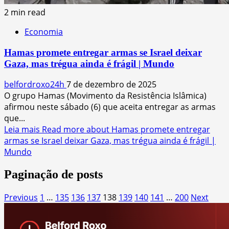
2 min read
Economia
Hamas promete entregar armas se Israel deixar
Gaza, mas trégua ainda é frágil | Mundo
belfordroxo24h
7 de dezembro de 2025
O grupo Hamas (Movimento da Resistência Islâmica)
afirmou neste sábado (6) que aceita entregar as armas
que...
Leia mais
Read more about Hamas promete entregar
armas se Israel deixar Gaza, mas trégua ainda é frágil |
Mundo
Paginação de posts
Previous
1
…
135
136
137
138
139
140
141
…
200
Next