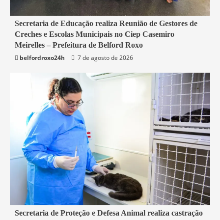
4 min read
Secretaria de Educação realiza Reunião de Gestores de
Creches e Escolas Municipais no Ciep Casemiro
Belford Roxo
Meirelles – Prefeitura de Belford Roxo
belfordroxo24h
7 de agosto de 2026
2 min read
Secretaria de Proteção e Defesa Animal realiza castração