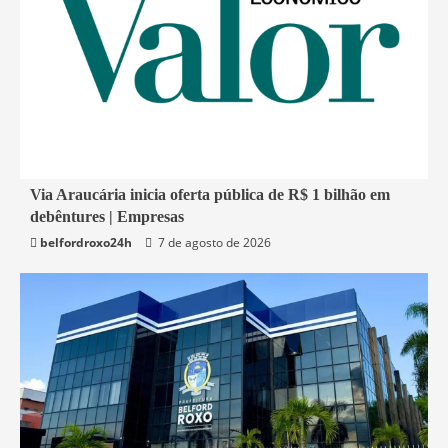
1 min read
Via Araucária inicia oferta pública de R$ 1 bilhão em
debêntures | Empresas
Economia
belfordroxo24h
7 de agosto de 2026