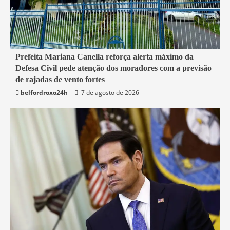
1 min read
Prefeita Mariana Canella reforça alerta máximo da
Defesa Civil pede atenção dos moradores com a previsão
Belford Roxo
de rajadas de vento fortes
belfordroxo24h
7 de agosto de 2026