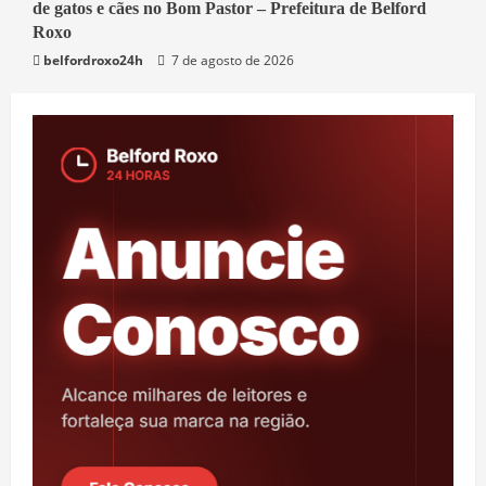
de gatos e cães no Bom Pastor – Prefeitura de Belford
Belford Roxo
Roxo
belfordroxo24h
7 de agosto de 2026