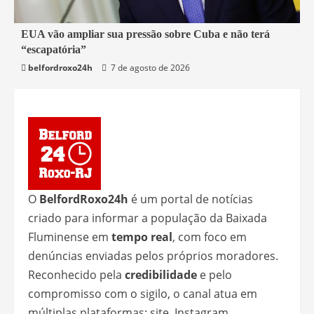
3 min read
EUA vão ampliar sua pressão sobre Cuba e não terá
“escapatória”
Mundo
belfordroxo24h
7 de agosto de 2026
O
BelfordRoxo24h
é um portal de notícias
criado para informar a população da Baixada
Fluminense em
tempo real
, com foco em
denúncias enviadas pelos próprios moradores.
Reconhecido pela
credibilidade
e pelo
compromisso com o sigilo, o canal atua em
múltiplas plataformas: site, Instagram,