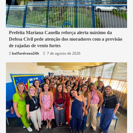
1 min read
Prefeita Mariana Canella reforça alerta máximo da
Defesa Civil pede atenção dos moradores com a previsão
Belford Roxo
de rajadas de vento fortes
belfordroxo24h
7 de agosto de 2026