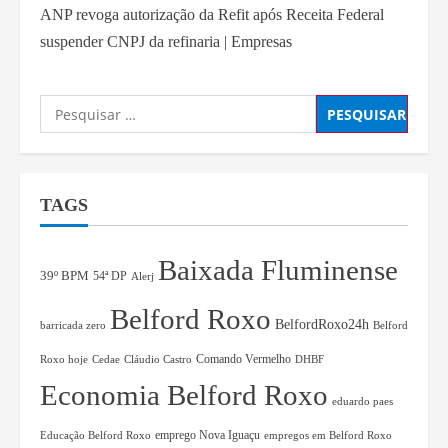
ANP revoga autorização da Refit após Receita Federal
suspender CNPJ da refinaria | Empresas
TAGS
Baixada Fluminense
39º BPM
54ª DP
Alerj
Belford Roxo
BelfordRoxo24h
barricada zero
Belford
Comando Vermelho
Roxo hoje
Cedae
Cláudio Castro
DHBF
Economia Belford Roxo
eduardo paes
Educação Belford Roxo
emprego Nova Iguaçu
empregos em Belford Roxo