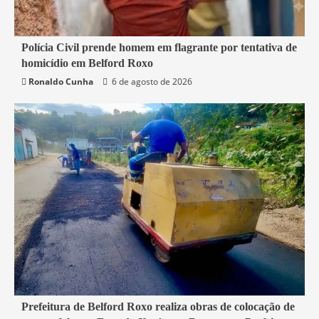
2 min read
Polícia Civil prende homem em flagrante por tentativa de
homicídio em Belford Roxo
Belford Roxo
Segurança
Ronaldo Cunha
6 de agosto de 2026
2 min read
Prefeitura de Belford Roxo realiza obras de colocação de