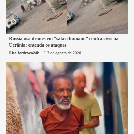
2 min read
Rússia usa drones em “safári humano” contra civis na
Ucrânia: entenda os ataques
Mundo
belfordroxo24h
7 de agosto de 2026