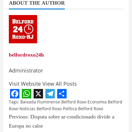
ABOUT THE AUTHOR
belfordroxo24h
Administrator
Visit Website
View All Posts
Facebook
WhatsApp
X
Telegram
Share
Tags:
Baixada Fluminense
Belford Roxo
Economia Belford
Roxo
Notícias Belford Roxo
Política Belford Roxo
Previous:
Disputa sobre ar-condicionado divide a
Europa no calor