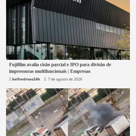
2 min read
Fujifilm avalia cisão parcial e IPO para divisão de
impressoras multifuncionais | Empresas
Economia
belfordroxo24h
7 de agosto de 2026