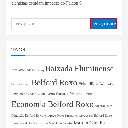
cientistas estudam impacto do Falcon 9
TAGS
Baixada Fluminense
39º BPM
54ª DP
Alerj
Belford Roxo
BelfordRoxo24h
barricada zero
Belford
Comando Vermelho
Roxo hoje
Cedae
Cláudio Castro
DHBF
Economia Belford Roxo
eduardo paes
Educação Belford Roxo
emprego Nova Iguaçu
empregos em Belford Roxo
Márcio Canella
Inocentes de Belford Roxo
Markinho Gandra