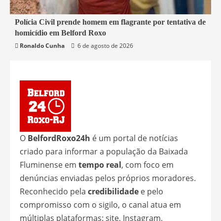
2 min read
Polícia Civil prende homem em flagrante por tentativa de
homicídio em Belford Roxo
Belford Roxo
Segurança
Ronaldo Cunha
6 de agosto de 2026
O
BelfordRoxo24h
é um portal de notícias
criado para informar a população da Baixada
Fluminense em
tempo real
, com foco em
denúncias enviadas pelos próprios moradores.
Reconhecido pela
credibilidade
e pelo
compromisso com o sigilo, o canal atua em
múltiplas plataformas: site, Instagram,