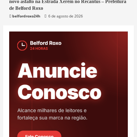
novo asfalto na Estrada Xerém no Recantus – Prefeitura
Belford Roxo
de Belford Roxo
belfordroxo24h
6 de agosto de 2026