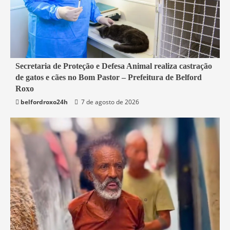
2 min read
Secretaria de Proteção e Defesa Animal realiza castração
de gatos e cães no Bom Pastor – Prefeitura de Belford
Belford Roxo
Roxo
belfordroxo24h
7 de agosto de 2026