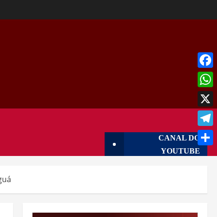
Face
What
X
Tele
CANAL DO
YOUTUBE
Shar
guá