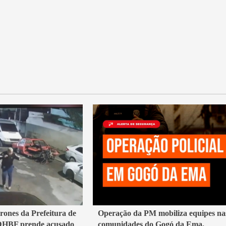
2 min read
rones da Prefeitura de
Operação da PM mobiliza equipes na
 DHBF prende acusado
comunidades do Gogó da Ema,