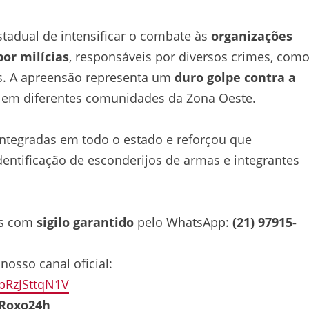
stadual de intensificar o combate às
organizações
or milícias
, responsáveis por diversos crimes, com
as. A apreensão representa um
duro golpe contra a
 em diferentes comunidades da Zona Oeste.
integradas em todo o estado e reforçou que
ntificação de esconderijos de armas e integrantes
as com
sigilo garantido
pelo WhatsApp:
(21) 97915-
osso canal oficial:
bRzJSttqN1V
Roxo24h