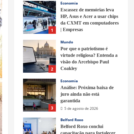
Economia
Escassez de memórias leva
HP, Asus e Acer a usar chips
da CXMT em computadores
| Empresas
1
6 de agosto de 2026
Mundo
Por que o patriotismo é
virtude religiosa? Entenda a
visão do Arcebispo Paul
Coakley
2
5 de agosto de 2026
Economia
Análise: Próxima baixa de
juro ainda não está
garantida
3
5 de agosto de 2026
Belford Roxo
Belford Roxo conclui
capacitação para fortalecer