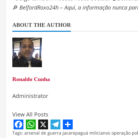
🔎
BelfordRoxo24h – Aqui, a informação nunca par
ABOUT THE AUTHOR
Ronaldo Cunha
Administrator
View All Posts
Facebook
WhatsApp
X
Telegram
Share
Tags:
arsenal de guerra
Jacarepaguá
milicianos
operação pol