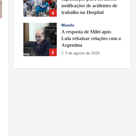
notificações de acidentes de
trabalho no Hospital
4
Municipal – Prefeitura de
Mundo
Belford Roxo
A resposta de Milei após
5 de agosto de 2026
Lula rebaixar relações com a
Argentina
5
5 de agosto de 2026