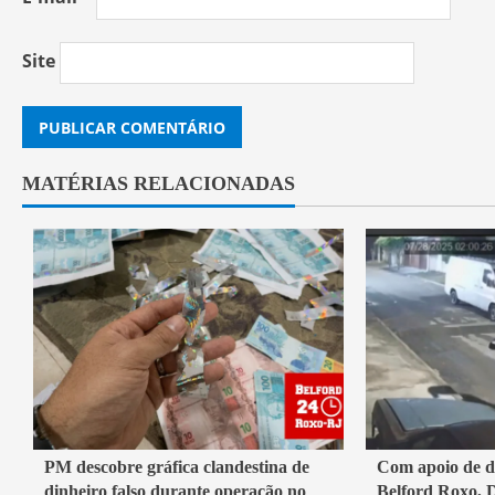
Site
MATÉRIAS RELACIONADAS
4 min read
3 min read
PM descobre gráfica clandestina de
Com apoio de d
dinheiro falso durante operação no
Belford Roxo,