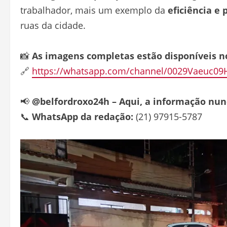
trabalhador, mais um exemplo da
eficiência e 
ruas da cidade.
📸
As imagens completas estão disponíveis n
🔗
https://whatsapp.com/channel/0029Vaeuc09
📢
@belfordroxo24h – Aqui, a informação nun
📞
WhatsApp da redação:
(21) 97915-5787