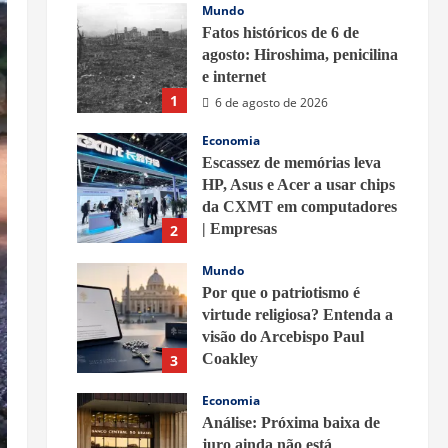
Mundo
Fatos históricos de 6 de
agosto: Hiroshima, penicilina
e internet
1
6 de agosto de 2026
Economia
Escassez de memórias leva
HP, Asus e Acer a usar chips
da CXMT em computadores
| Empresas
2
6 de agosto de 2026
Mundo
Por que o patriotismo é
virtude religiosa? Entenda a
visão do Arcebispo Paul
Coakley
3
5 de agosto de 2026
Economia
Análise: Próxima baixa de
juro ainda não está