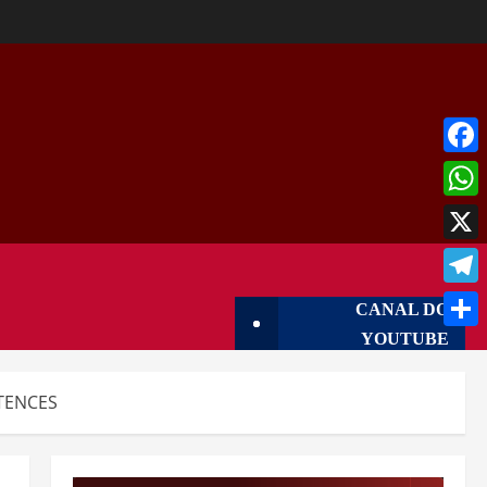
Face
What
X
Tele
CANAL DO
YOUTUBE
Shar
TENCES